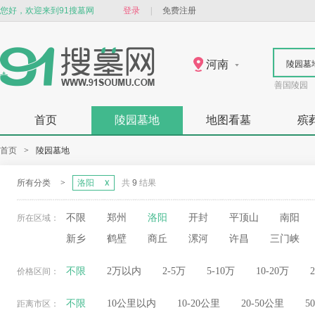
您好，欢迎来到91搜墓网
登录
|
免费注册
河南
陵园墓
善国陵园
首页
陵园墓地
地图看墓
殡
首页
>
陵园墓地
所有分类
>
洛阳
共
9
结果
不限
郑州
洛阳
开封
平顶山
南阳
所在区域：
新乡
鹤壁
商丘
漯河
许昌
三门峡
不限
2万以内
2-5万
5-10万
10-20万
价格区间：
不限
10公里以内
10-20公里
20-50公里
5
距离市区：