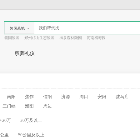
陵园墓地
善国陵园
郑州邙山生态陵园
御泉森林陵园
河南福寿园
殡葬礼仪
南阳
焦作
信阳
济源
周口
安阳
驻马店
三门峡
濮阳
周边
0-20万
20万及以上
50公里
50公里及以上