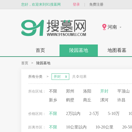
您好，欢迎来到91搜墓网
登录
|
免费注册
河南
首页
陵园墓地
地图看墓
首页
>
陵园墓地
所有分类
>
开封
共
0
结果
不限
郑州
洛阳
开封
平顶山
所在区域：
新乡
鹤壁
商丘
漯河
许昌
不限
2万以内
2-5万
5-10万
1
价格区间：
不限
10公里以内
10-20公里
20-
距离市区：