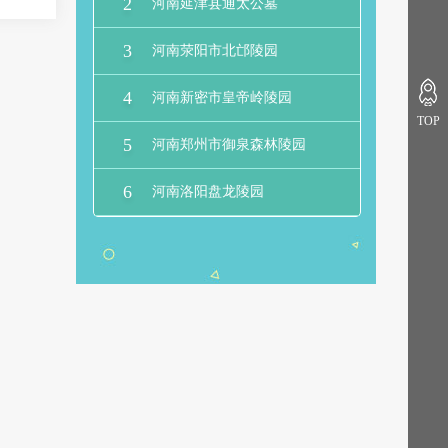
2
河南延津县通太公墓
3
河南荥阳市北邙陵园
4
河南新密市皇帝岭陵园
TOP
5
河南郑州市御泉森林陵园
6
河南洛阳盘龙陵园