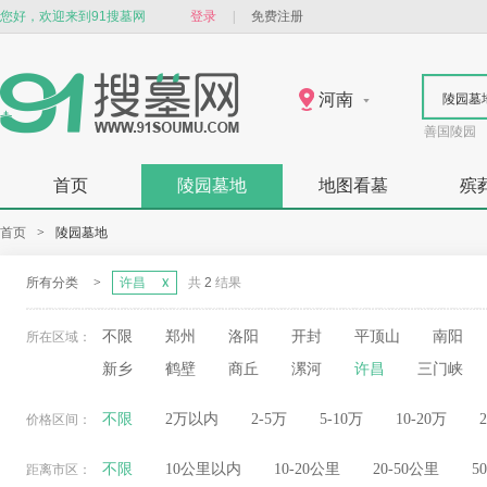
您好，欢迎来到91搜墓网
登录
|
免费注册
河南
陵园墓
善国陵园
首页
陵园墓地
地图看墓
殡
首页
>
陵园墓地
所有分类
>
许昌
共
2
结果
不限
郑州
洛阳
开封
平顶山
南阳
所在区域：
新乡
鹤壁
商丘
漯河
许昌
三门峡
不限
2万以内
2-5万
5-10万
10-20万
价格区间：
不限
10公里以内
10-20公里
20-50公里
5
距离市区：