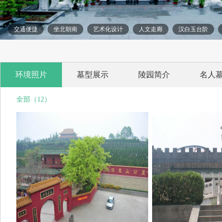
交通便捷
坐北朝南
艺术化设计
人文走廊
汉白玉台阶
环境照片
墓型展示
陵园简介
名人
全部（12）