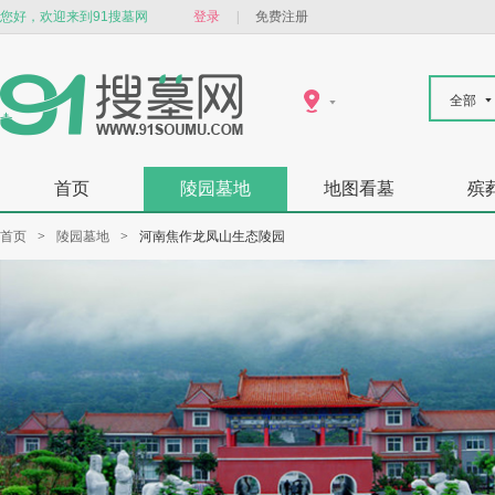
您好，欢迎来到91搜墓网
登录
|
免费注册
全部
首页
陵园墓地
地图看墓
殡
首页
>
陵园墓地
>
河南焦作龙凤山生态陵园