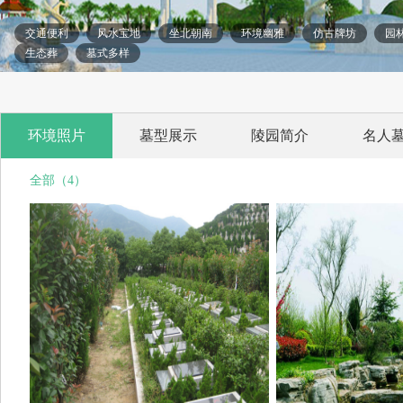
交通便利
风水宝地
坐北朝南
环境幽雅
仿古牌坊
园
生态葬
墓式多样
环境照片
墓型展示
陵园简介
名人
全部（4）