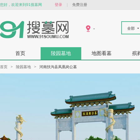
您好，欢迎来到91搜墓网
登录
|
免费注册
全部
首页
陵园墓地
地图看墓
殡
首页
>
陵园墓地
>
河南扶沟县凤凰岗公墓