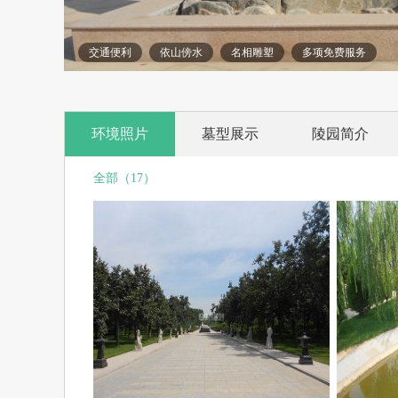
交通便利
依山傍水
名相雕塑
多项免费服务
环境照片
墓型展示
陵园简介
全部（17）