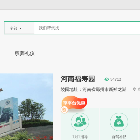
全部
殡葬礼仪
河南福寿园
54712
陵园地址：河南省郑州市新郑龙湖
1对1指导
自驾补贴