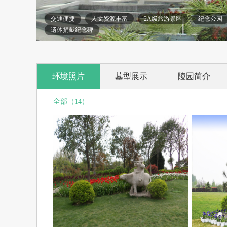
交通便捷
人文资源丰富
2A级旅游景区
纪念公园
遗体捐献纪念碑
环境照片
墓型展示
陵园简介
全部（14）