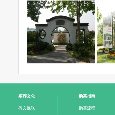
殡葬文化
购墓指南
碑文挽联
购墓流程