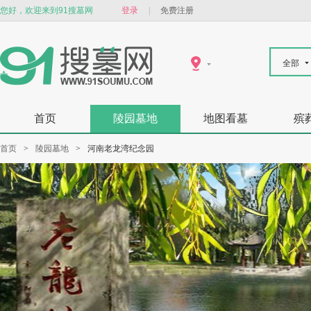
您好，欢迎来到91搜墓网
登录
|
免费注册
全部
首页
陵园墓地
地图看墓
殡
首页
>
陵园墓地
>
河南老龙湾纪念园