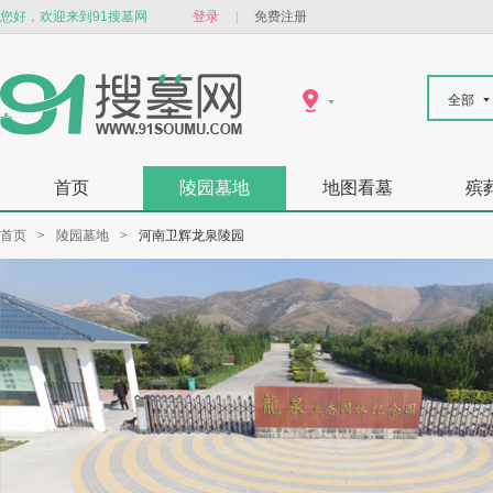
您好，欢迎来到91搜墓网
登录
|
免费注册
全部
首页
陵园墓地
地图看墓
殡
首页
>
陵园墓地
>
河南卫辉龙泉陵园