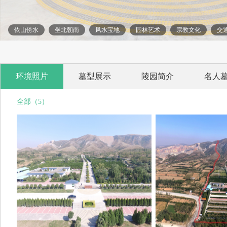
依山傍水
坐北朝南
风水宝地
园林艺术
宗教文化
交
环境照片
墓型展示
陵园简介
名人
全部（5）