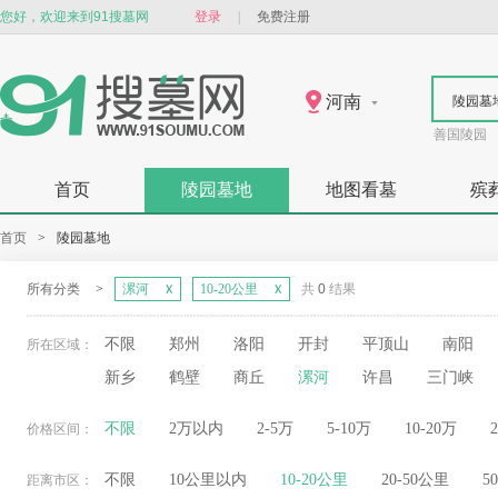
您好，欢迎来到91搜墓网
登录
|
免费注册
河南
陵园墓
善国陵园
首页
陵园墓地
地图看墓
殡
首页
>
陵园墓地
所有分类
>
漯河
10-20公里
共
0
结果
不限
郑州
洛阳
开封
平顶山
南阳
所在区域：
新乡
鹤壁
商丘
漯河
许昌
三门峡
不限
2万以内
2-5万
5-10万
10-20万
价格区间：
不限
10公里以内
10-20公里
20-50公里
5
距离市区：