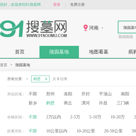
您好，欢迎来到91搜墓网
登录
|
免费注册
河南
陵园墓
善国陵园
首页
陵园墓地
地图看墓
殡
首页
>
陵园墓地
所有分类
>
鹤壁
共
0
结果
不限
郑州
洛阳
开封
平顶山
南阳
所在区域：
新乡
鹤壁
商丘
漯河
许昌
三门峡
不限
2万以内
2-5万
5-10万
10-20万
价格区间：
不限
10公里以内
10-20公里
20-50公里
5
距离市区：